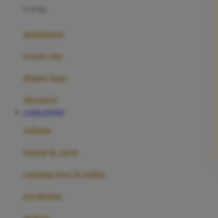
0-36 Kg
gendongan
travel cots
diaper bags
aksesoris
GAME ONLINE
selimut
bantal & sprei
ranjang bayi & balita
perabotan
matras