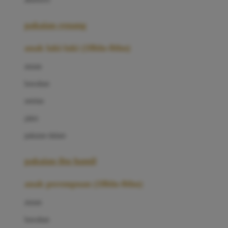
pakaian renang
anak laki-laki (18bln-8thn)
atasan
bawahan
setelan
jaket
pakaian dalam
pakaian ibu hamil
anak perempuan (18bln-8thn)
atasan
bawahan