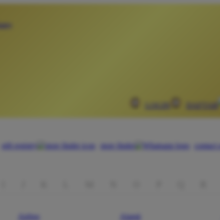
istry
LOGIN
DAFTAR
gift registry
store finder
contact 
I
J
K
L
M
N
O
P
Q
R
Airfree
Alamii