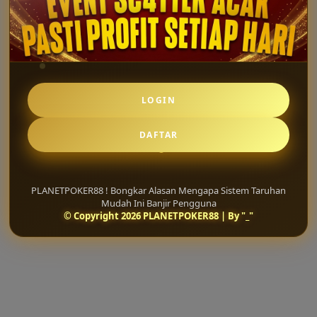
LOGIN
DAFTAR
PLANETPOKER88 ! Bongkar Alasan Mengapa Sistem Taruhan
Mudah Ini Banjir Pengguna
© Copyright 2026 PLANETPOKER88 | By "_"