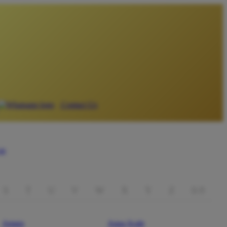
Contact Us
us
S
T
U
V
W
X
Y
Z
0-9
Amara
Aqua Scale