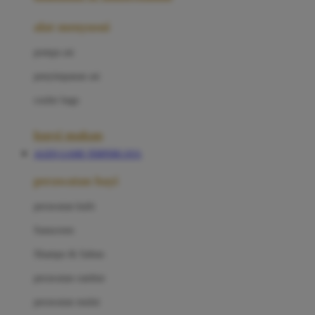
alat menyusui
pompa asi
penyimpanan asi
cooler bags
kursi makan
AGEN GAME TERPERCAYA
perawatan bayi
perawatan kulit
Sunscreen
Shampo & Sabun
perawatan rambut
perawatan mulut